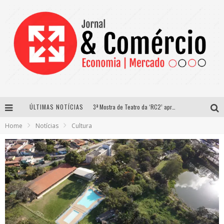
ÚLTIMAS NOTÍCIAS
3ª Mostra de Teatro da ‘RC2’ apresenta ‘seis espetáculos’ imperdíveis para o público ‘infantil e adulto’ assistir no conforto de casa pelo canal do Youtube
Home
Notícias
Cultura
Os tempos mudaram e a forma da mulher se relacionar também
Lari Sol Moda Praia vai promover seu primeiro desfile digital
É possível planejar algo na pandemia?