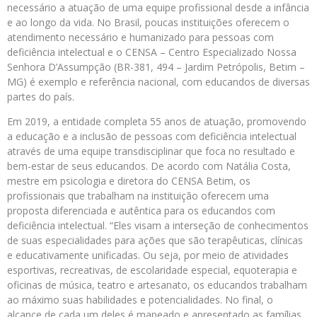
necessário a atuação de uma equipe profissional desde a infância
e ao longo da vida. No Brasil, poucas instituições oferecem o
atendimento necessário e humanizado para pessoas com
deficiência intelectual e o CENSA – Centro Especializado Nossa
Senhora D’Assumpção (BR-381, 494 – Jardim Petrópolis, Betim –
MG) é exemplo e referência nacional, com educandos de diversas
partes do país.
Em 2019, a entidade completa 55 anos de atuação, promovendo
a educação e a inclusão de pessoas com deficiência intelectual
através de uma equipe transdisciplinar que foca no resultado e
bem-estar de seus educandos. De acordo com Natália Costa,
mestre em psicologia e diretora do CENSA Betim, os
profissionais que trabalham na instituição oferecem uma
proposta diferenciada e autêntica para os educandos com
deficiência intelectual. “Eles visam a interseção de conhecimentos
de suas especialidades para ações que são terapêuticas, clínicas
e educativamente unificadas. Ou seja, por meio de atividades
esportivas, recreativas, de escolaridade especial, equoterapia e
oficinas de música, teatro e artesanato, os educandos trabalham
ao máximo suas habilidades e potencialidades. No final, o
alcance de cada um deles é mapeado e apresentado as famílias.