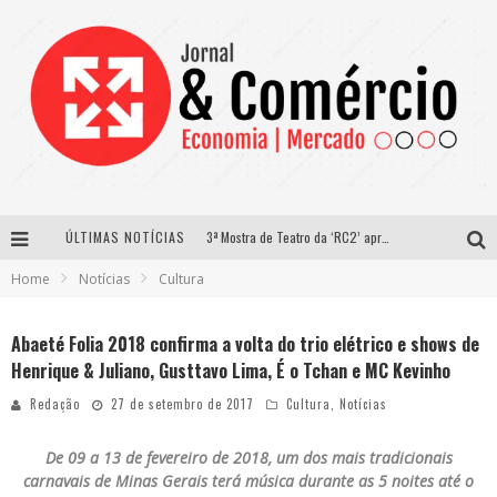
ÚLTIMAS NOTÍCIAS
3ª Mostra de Teatro da ‘RC2’ apresenta ‘seis espetáculos’ imperdíveis para o público ‘infantil e adulto’ assistir no conforto de casa pelo canal do Youtube
Home
Notícias
Cultura
Os tempos mudaram e a forma da mulher se relacionar também
Lari Sol Moda Praia vai promover seu primeiro desfile digital
Abaeté Folia 2018 confirma a volta do trio elétrico e shows de
Henrique & Juliano, Gusttavo Lima, É o Tchan e MC Kevinho
É possível planejar algo na pandemia?
Redação
27 de setembro de 2017
Cultura
,
Notícias
De 09 a 13 de fevereiro de 2018, um dos mais tradicionais
carnavais de Minas Gerais terá música durante as 5 noites até o