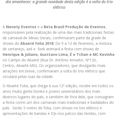
dia amanhecer; a grande novidade desta edição é a volta do trio
elétrico
A
Nenety Eventos
e a
Beta Brasil Produção de Eventos
,
responsáveis pela realização de uma das mais tradicionais festas
de carnaval de Minas Gerais, confirmaram parte da grade de
shows do
Abaeté Folia 2018
. De 9 a 13 de fevereiro, a mistura
de sertanejo, axé e funk animará a festa com shows de
Henrique & Juliano, Gusttavo Lima, É o Tchan e MC Kevinho
no Campo do Abaeté (Rua Dr. Antônio Amador, Nº120,
Centro, Abaeté-MG). Os organizadores, que divulgarão mais
atrações em breve, confirmaram a volta do trio elétrico que
circulará pelas ruas da cidade.
O Abaeté Folia, que chega à sua 12ª edição, recebe em todos os
anos muita gente bonita e jovens universitários dos mais
diversos lugares do país, e também de fora dele, que consagram
a festa como um dos carnavais mais tradicionais e badalados do
país. Serão 5 noites de folia, com shows no trio elétrico e
apresentações de bandas e DJs nos palcos das tendas, com