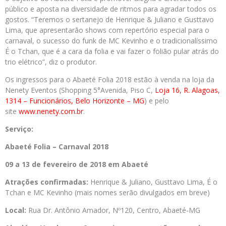
público e aposta na diversidade de ritmos para agradar todos os
gostos. “Teremos o sertanejo de Henrique & Juliano e Gusttavo
Lima, que apresentarão shows com repertório especial para o
carnaval, o sucesso do funk de MC Kevinho e o tradicionalíssimo
É o Tchan, que é a cara da folia e vai fazer o folião pular atrás do
trio elétrico”, diz o produtor.
Os ingressos para o Abaeté Folia 2018 estão à venda na loja da
Nenety Eventos (Shopping 5°Avenida, Piso C,
Loja 16, R. Alagoas,
1314 – Funcionários, Belo Horizonte – MG
) e pelo
site
www.nenety.com.br
.
Serviço:
Abaeté Folia – Carnaval 2018
09 a 13 de fevereiro de 2018 em Abaeté
Atrações confirmadas:
Henrique &
Juliano, Gusttavo Lima, É o
Tchan e MC Kevinho (mais nomes serão divulgados em breve)
Local:
Rua Dr. Antônio Amador, Nº120, Centro, Abaeté-MG