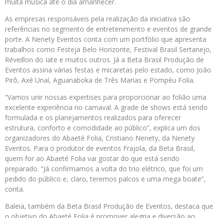
muita música até o dia amanhecer.
As empresas responsáveis pela realização da iniciativa são
referências no segmento de entretenimento e eventos de grande
porte. A Nenety Eventos conta com um portfólio que apresenta
trabalhos como Festeja Belo Horizonte, Festival Brasil Sertanejo,
Réveillon do Iate e muitos outros. Já a Beta Brasil Produção de
Eventos assina várias festas e micaretas pelo estado, como João
Pirô, Axé Unaí, Aguanaboka de Três Marias e Pompéu Folia.
“Vamos unir nossas expertises para proporcionar ao folião uma
excelente experiência no carnaval. A grade de shows está sendo
formulada e os planejamentos realizados para oferecer
estrutura, conforto e comodidade ao público”, explica um dos
organizadores do Abaeté Folia, Cristiano Nenety, da Nenety
Eventos. Para o produtor de eventos Frajola, da Beta Brasil,
quem for ao Abaeté Folia vai gostar do que está sendo
preparado. “Já confirmamos a volta do trio elétrico, que foi um
pedido do público e, claro, teremos palcos e uma mega boate”,
conta.
Baleia, também da Beta Brasil Produção de Eventos, destaca que
o objetivo do Abaeté Folia é promover alegria e diversão ao