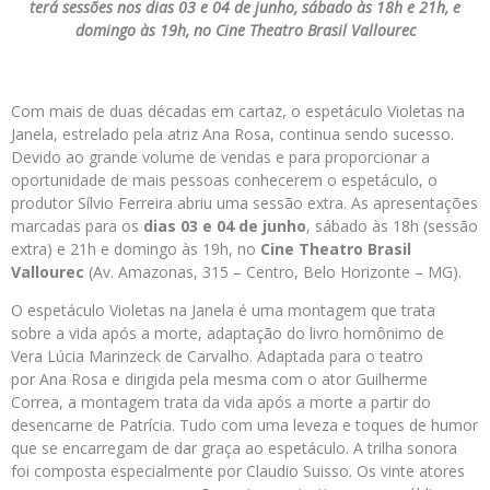
terá sessões nos dias 03 e 04 de junho, sábado às 18h e 21h, e
domingo às 19h, no Cine Theatro Brasil Vallourec
Com mais de duas décadas em cartaz, o espetáculo Violetas na
Janela, estrelado pela atriz Ana Rosa, continua sendo sucesso.
Devido ao grande volume de vendas e para proporcionar a
oportunidade de mais pessoas conhecerem o espetáculo, o
produtor Sílvio Ferreira abriu uma sessão extra. As apresentações
marcadas para os
dias 03 e 04 de junho
, sábado às 18h (sessão
extra) e 21h e domingo às 19h, no
Cine Theatro Brasil
Vallourec
(Av. Amazonas, 315 – Centro, Belo Horizonte – MG).
O espetáculo Violetas na Janela é uma montagem que trata
sobre a vida após a morte, adaptação do livro homônimo de
Vera Lúcia Marinzeck de Carvalho. Adaptada para o teatro
por
Ana
Rosa
e dirigida pela mesma com o ator Guilherme
Correa, a montagem trata da vida após a morte a partir do
desencarne de Patrícia. Tudo com uma leveza e toques de humor
que se encarregam de dar graça ao espetáculo. A trilha sonora
foi composta especialmente por Claudio Suisso. Os vinte atores