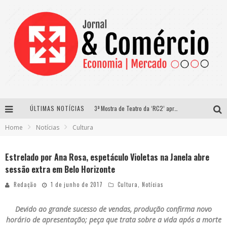
ÚLTIMAS NOTÍCIAS
3ª Mostra de Teatro da ‘RC2’ apresenta ‘seis espetáculos’ imperdíveis para o público ‘infantil e adulto’ assistir no conforto de casa pelo canal do Youtube
Home
Notícias
Cultura
Os tempos mudaram e a forma da mulher se relacionar também
Lari Sol Moda Praia vai promover seu primeiro desfile digital
Estrelado por Ana Rosa, espetáculo Violetas na Janela abre
sessão extra em Belo Horizonte
É possível planejar algo na pandemia?
Redação
1 de junho de 2017
Cultura
,
Notícias
Devido ao grande sucesso de vendas, produção confirma novo
horário de apresentação; peça que trata sobre a vida após a morte